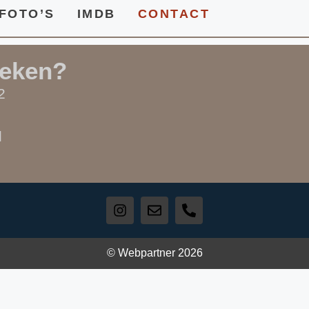
FOTO’S
IMDB
CONTACT
oeken?
2
:
l
© Webpartner 2026