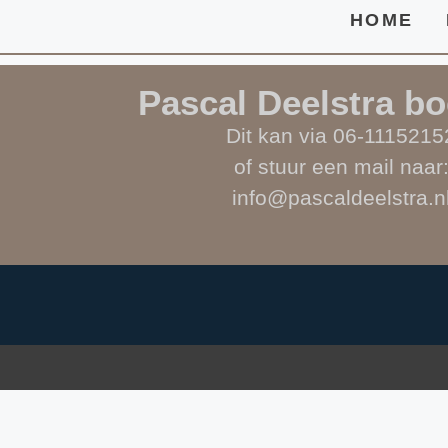
HOME
Pascal Deelstra b
Dit kan via 06-1115215
of stuur een mail naar
info@pascaldeelstra.n